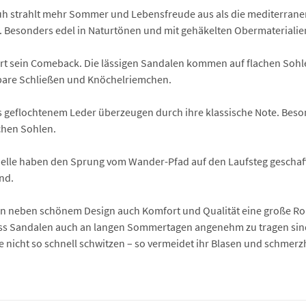
 strahlt mehr Sommer und Lebensfreude aus als die mediterranen Es
n. Besonders edel in Naturtönen und mit gehäkelten Obermaterialie
iert sein Comeback. Die lässigen Sandalen kommen auf flachen Sohl
llbare Schließen und Knöchelriemchen.
 geflochtenem Leder überzeugen durch ihre klassische Note. Beson
achen Sohlen.
elle haben den Sprung vom Wander-Pfad auf den Laufsteg geschafft
nd.
len neben schönem Design auch Komfort und Qualität eine große Rol
dass Sandalen auch an langen Sommertagen angenehm zu tragen sin
e nicht so schnell schwitzen – so vermeidet ihr Blasen und schmerz