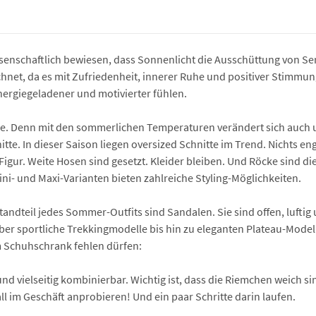
senschaftlich bewiesen, dass Sonnenlicht die Ausschüttung von Sero
hnet, da es mit Zufriedenheit, innerer Ruhe und positiver Stimmu
nergiegeladener und motivierter fühlen.
. Denn mit den sommerlichen Temperaturen verändert sich auch uns
te. In dieser Saison liegen oversized Schnitte im Trend. Nichts engt e
igur. Weite Hosen sind gesetzt. Kleider bleiben. Und Röcke sind di
 Mini- und Maxi-Varianten bieten zahlreiche Styling-Möglichkeiten.
tandteil jedes Sommer-Outfits sind Sandalen. Sie sind offen, luftig
über sportliche Trekkingmodelle bis hin zu eleganten Plateau-Mod
m Schuhschrank fehlen dürfen:
 und vielseitig kombinierbar. Wichtig ist, dass die Riemchen weich 
l im Geschäft anprobieren! Und ein paar Schritte darin laufen.