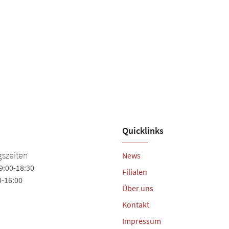
Quicklinks
Schuhhaus Matter
szeiten
News
9:00-18:30
Lange Str. 22
Filialen
0-16:00
74348 Lauffen am Neckar
Über uns
Tel.
+49 (7133) 7007
Kontakt
Impressum