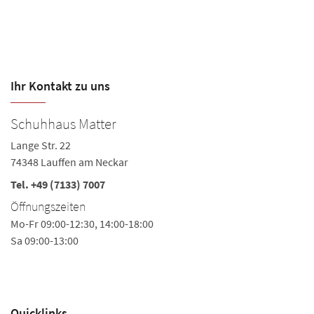
Ihr Kontakt zu uns
Schuhhaus Matter
S
Lange Str. 22
Kr
74348 Lauffen am Neckar
74
Tel.
+49 (7133) 7007
Te
Öffnungszeiten
i
Mo-Fr 09:00-12:30, 14:00-18:00
Ö
Sa 09:00-13:00
Mo
Sa
Quicklinks