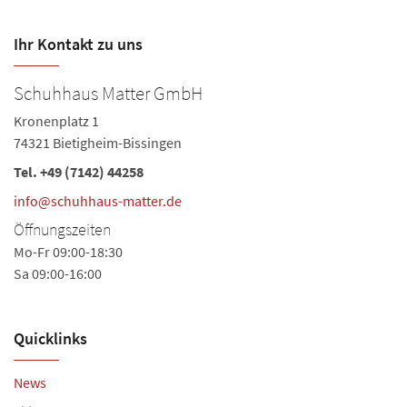
Ihr Kontakt zu uns
Schuhhaus Matter GmbH
S
Kronenplatz 1
La
74321 Bietigheim-Bissingen
74
Tel.
+49 (7142) 44258
Te
Ö
info@schuhhaus-matter.de
Mo
Öffnungszeiten
Sa
Mo-Fr 09:00-18:30
Sa 09:00-16:00
Quicklinks
News