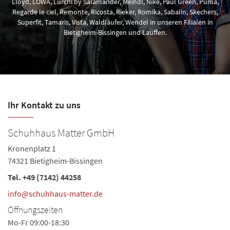
Lloyd, LOWA, Lurchi by Salamander, Meindl, Nike, Paul Green, Puma,
Regarde le ciel, Remonte, Ricosta, Rieker, Romika, Sabalin, Skechers,
Superfit, Tamaris, Vista, Waldläufer, Wendel in unseren Filialen in
Bietigheim-Bissingen und Lauffen.
Ihr Kontakt zu uns
Schuhhaus Matter GmbH
S
Kronenplatz 1
La
74321 Bietigheim-Bissingen
74
Tel.
+49 (7142) 44258
Te
Ö
info@schuhhaus-matter.de
Mo
Öffnungszeiten
Sa
Mo-Fr 09:00-18:30