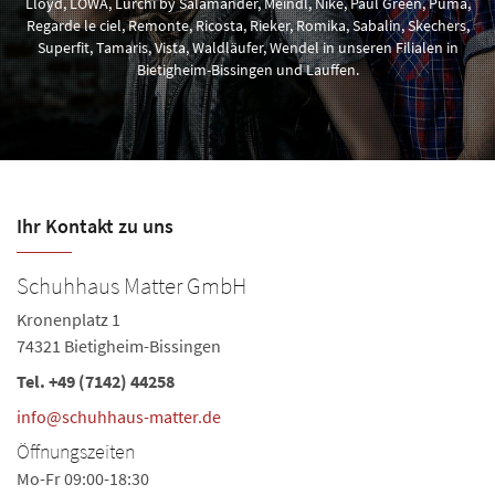
Lloyd, LOWA, Lurchi by Salamander, Meindl, Nike, Paul Green, Puma,
Regarde le ciel, Remonte, Ricosta, Rieker, Romika, Sabalin, Skechers,
Superfit, Tamaris, Vista, Waldläufer, Wendel in unseren Filialen in
Bietigheim-Bissingen und Lauffen.
Ihr Kontakt zu uns
Schuhhaus Matter GmbH
S
Kronenplatz 1
La
74321 Bietigheim-Bissingen
74
Tel.
+49 (7142) 44258
Te
Ö
info@schuhhaus-matter.de
Mo
Öffnungszeiten
Sa
Mo-Fr 09:00-18:30