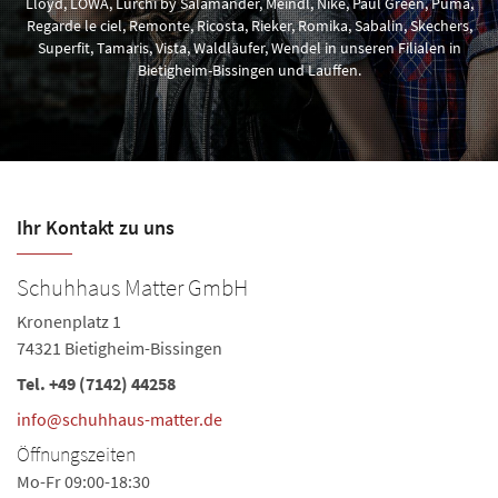
Lloyd, LOWA, Lurchi by Salamander, Meindl, Nike, Paul Green, Puma,
Regarde le ciel, Remonte, Ricosta, Rieker, Romika, Sabalin, Skechers,
Superfit, Tamaris, Vista, Waldläufer, Wendel in unseren Filialen in
Bietigheim-Bissingen und Lauffen.
Ihr Kontakt zu uns
Schuhhaus Matter GmbH
S
Kronenplatz 1
La
74321 Bietigheim-Bissingen
74
Tel.
+49 (7142) 44258
Te
Ö
info@schuhhaus-matter.de
Mo
Öffnungszeiten
Sa
Mo-Fr 09:00-18:30